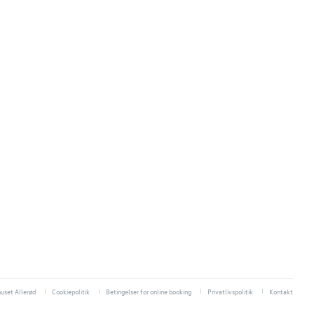
huset Allerød
Cookiepolitik
Betingelser for online booking
Privatlivspolitik
Kontakt