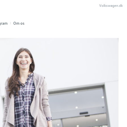
Volkswagen.dk
agram
Om os