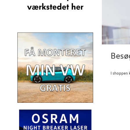
Besø
I shoppen 